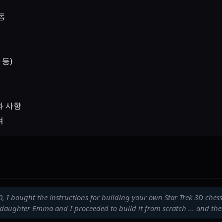
동
 등)
화 사항
여
, I bought the instructions for building your own Star Trek 3D che
daughter Emma and I proceeded to build it from scratch ... and the