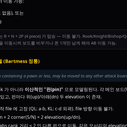
야 이동 가능:
도 없음), 또는
승
 + N + 2P (4 piece) 가 탑승 — 이동 불가. Rook/Knight/Bisho
e 들을 이동시켜 보드를 비우거나 폰 1개만 남게 해야 AB 이동 가능.
델 (Bartmess 정통)
 containing a pawn or less, may be moved to any other attack board
nk 가 아니라
이산적인 "핀(pin)"
으로 모델링된다. 각 메인 보드(
고, 핀마다 위(up)/아래(dn) 두 elevation 이 존재.
 file 에 고정 (QL: a-b, KL: c-d 외곽). file 방향 이동 불가.
in × 2 corner(S/N) × 2 elevation(up/dn).
abs rank 거리 ≤ 2 인 다른 핀으로 이동. 같은 모서리의 elevati