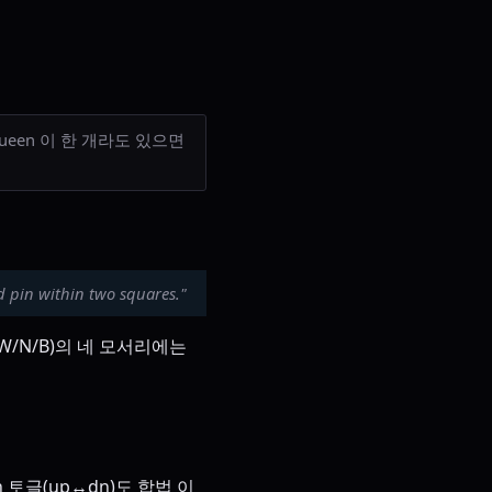
p/Queen 이 한 개라도 있으면
 pin within two squares."
W/N/B)의 네 모서리에는
on 토글(up↔dn)도 합법 이