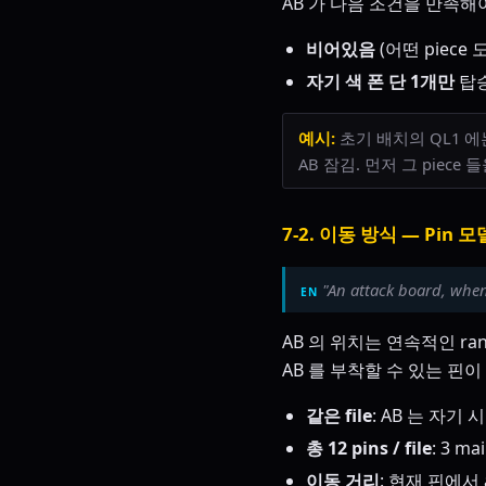
AB 가 다음 조건을 만족해
비어있음
(어떤 piece 
자기 색 폰 단 1개만
탑
예시:
초기 배치의 QL1 에는 R
AB 잠김. 먼저 그 piec
7-2. 이동 방식 — Pin 모
"An attack board, when
AB 의 위치는 연속적인 ra
AB 를 부착할 수 있는 핀이 있
같은 file
: AB 는 자기 시작
총 12 pins / file
: 3 ma
이동 거리
: 현재 핀에서 